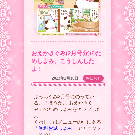
おえかきぐみ(2月号分)のた
めしよみ、こうしんした
よ！
2023年2月10日
お知らせ
ぷっちぐみ2月号にのってい
る、『ほうかご おえかきぐ
み』のためしよみをアップした
よ！
くわしくはメニューの中にある
「
無料お試しよみ
」でチェック
してね♪