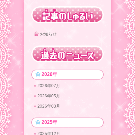
お知らせ
2026年
2026年07月
2026年05月
2026年03月
2025年
2025年12月