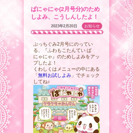
ぱにゃにゃ(2月号分)のため
しよみ、こうしんしたよ！
2023年2月20日
お知らせ
ぷっちぐみ2月号にのってい
る、『ふわもこたんてい ぱ
にゃにゃ』のためしよみをアッ
プしたよ！
くわしくはメニューの中にある
「
無料お試しよみ
」でチェック
してね♪