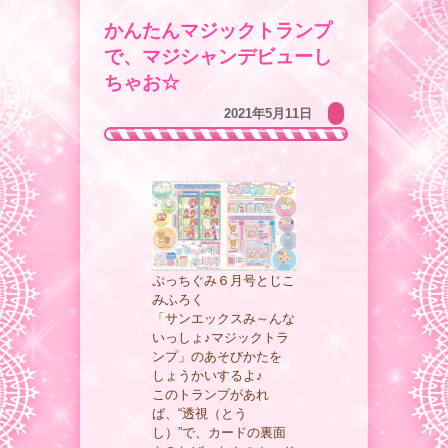
かんたんマジックトランプ
で、マジシャンデビューし
ちゃお☆
2021年5月11日
ぷっちぐみ６月号とじこ
みふろく
「サンエックスみ～んな
いっしょ♪マジックトラ
ンプ」のあそびかたを
しょうかいするよ♪
このトランプがあれ
ば、“透視（とう
し）”で、カードの裏面