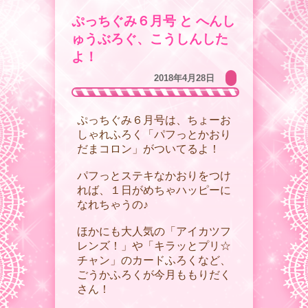
ぷっちぐみ６月号 と へんし
ゅうぶろぐ、こうしんした
よ！
2018年4月28日
ぷっちぐみ６月号は、ちょーお
しゃれふろく「パフっとかおり
だまコロン」がついてるよ！
パフっとステキなかおりをつけ
れば、１日がめちゃハッピーに
なれちゃうの♪
ほかにも大人気の「アイカツフ
レンズ！」や「キラッとプリ☆
チャン」のカードふろくなど、
ごうかふろくが今月ももりだく
さん！