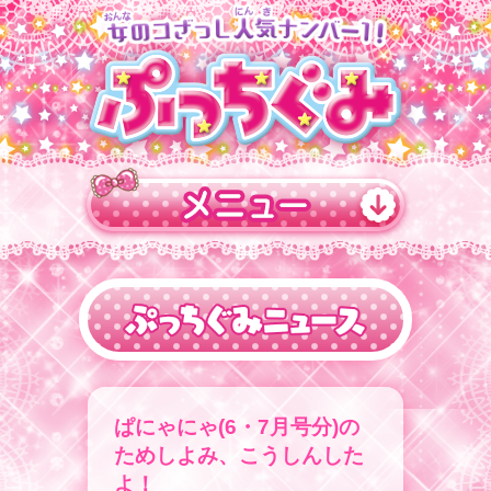
ぱにゃにゃ(6・7月号分)の
ためしよみ、こうしんした
よ！