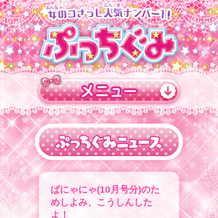
ぱにゃにゃ(10月号分)のた
めしよみ、こうしんした
よ！