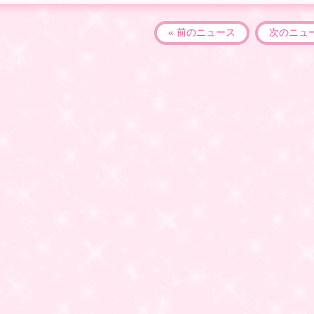
« 前のニュース
次のニュー