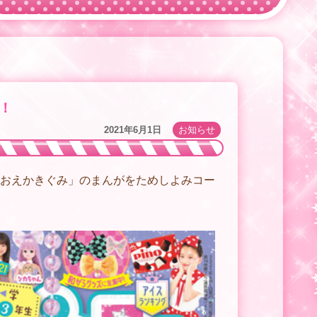
！
2021年6月1日
お知らせ
おえかきぐみ」のまんがをためしよみコー