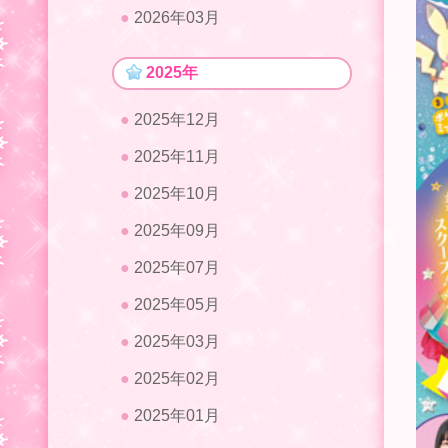
2026年03月
2025年
2025年12月
2025年11月
2025年10月
2025年09月
2025年07月
2025年05月
2025年03月
2025年02月
2025年01月