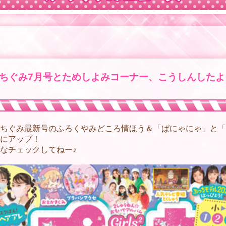
ちぐみ7月号とためしよみコーナー、こうしんしたよ
っちぐみ最新号のふろくやみどころ情ほう＆「ぱにゃにゃ」と「
にアップ！
なチェックしてねー♪