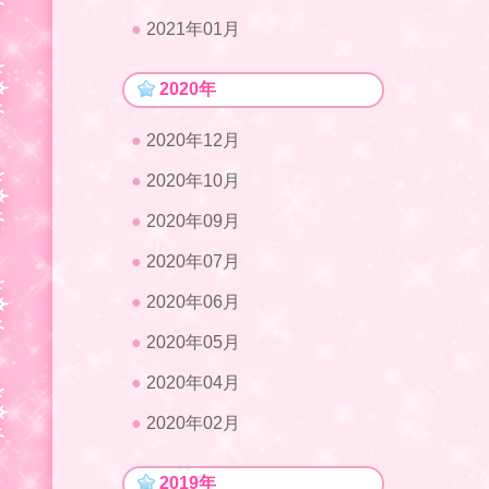
2021年01月
2020年
2020年12月
2020年10月
2020年09月
2020年07月
2020年06月
2020年05月
2020年04月
2020年02月
2019年