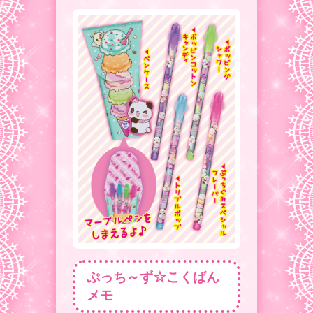
ぷっち～ず☆こくばん
メモ