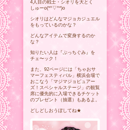
4人目の戦士・シオリを大とく
しゅーo(*^▽^*)o
シオリはどんなマジョカジュエル
をもっているのかな？
どんなアイテムで変身するのか
な？
知りたい人は『ぷっちぐみ』を
チェ〜ック！
また、92ページには「ちゃおサ
マーフェスティバル」横浜会場で
おこなう「マジマジョピュアー
ズ！スペシャルステージ」の観覧
席に優先的に入場できるチケット
のプレゼント（抽選）もあるよ。
どしどしおうぼしてね★