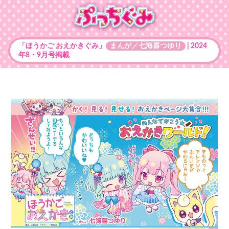
「ほうかご おえかきぐみ」
まんが／七海喜つゆり
| 2024
年8・9月号掲載