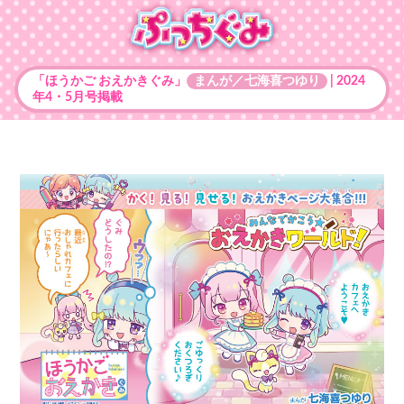
「ほうかご おえかきぐみ」
まんが／七海喜つゆり
| 2024
年4・5月号掲載